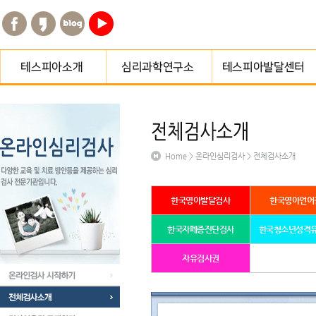
테스피아소개
심리과학연구소 소개
교육·치료프로그램
테스피아연혁
함께하는 분들
종합심리검사
Home > 온라인심리검사 > 전체검사소개
오시는길
종합심리검사/심리평가
센터소개
프로그램
지점게시판
한국영아발달검사
한국영아언어
예약하기
오시는길
한국자폐증진단검사
한국청소년성격
자유검사권
온라인검사 시작하기