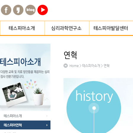
테스피아소개
심리과학연구소 소개
교육·치료프로그램
테스피아연혁
함께하는 분들
종합심리검사
Home > 테스피아소개 > 연혁
오시는길
종합심리검사/심리평가
센터소개
프로그램
지점게시판
예약하기
오시는길
테스피아소개