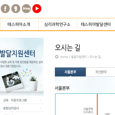
테스피아소개
심리과학연구소 소개
교육·치료프로그램
테스피아연혁
함께하는 분들
종합심리검사
Home > 발달지원센터 > 오시는 길
오시는길
종합심리검사/심리평가
센터소개
프로그램
지점게시판
예약하기
오시는길
교육·치료프로그램