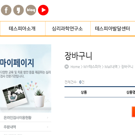
테스피아소개
심리과학연구소 소개
교육·치료프로그램
테스피아연혁
함께하는 분들
종합심리검사
Home > MY테스피아 > Mall내역 > 장바구니
오시는길
종합심리검사/심리평가
센터소개
프로그램
지점게시판
전체건수 :
0
건
상품
상품
예약하기
오시는길
온라인검사이용현황