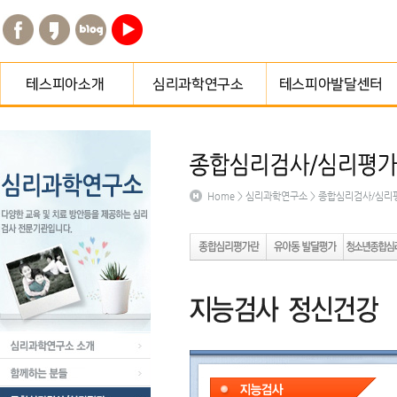
테스피아소개
심리과학연구소 소개
교육·치료프로그램
테스피아연혁
함께하는 분들
종합심리검사
Home > 심리과학연구소 > 종합심리검사/심리
오시는길
종합심리검사/심리평가
센터소개
프로그램
지점게시판
예약하기
오시는길
심리과학연구소 소개