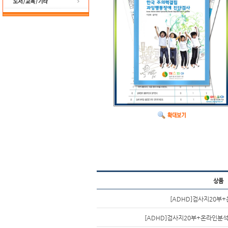
재활/운동/보조도구
도서/교육/기타
상품
[ADHD]검사지20부
[ADHD]검사지20부+온라인분석2