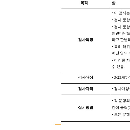
목적
함.
• 이 검사
• 검사 문항
• 검사 문
안면타당도를
검사특징
하고 판별하
• 특히 하
어떤 영역에
• 이러한 
수 있음.
검사대상
• 3-23
검사자격
• 검사대상
• 각 문항
실시방법
란에 클릭(
• 모든 문