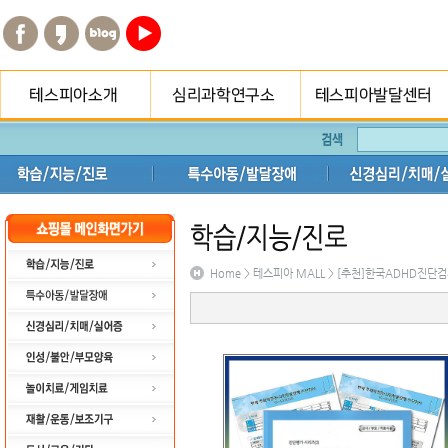
테스피아소개
심리과학연구소 소개
교육·치료프로그램
테스피아연혁
함께하는 분들
종합심리검사
온라인검사 시작하기
특수아동/발달장애
인성/불안/부모양
오시는길
종합심리검사/심리평가
센터소개
프로그램
지점게시판
Home > 테스피아 MALL > [추천]한국ADHD진단
온라인검사 시작하기
테스피아 (
예약하기
오시는길
특수아동/발달장애
인성/불안/부모양육
인성/불안/부모양육
놀이치료/게임치료